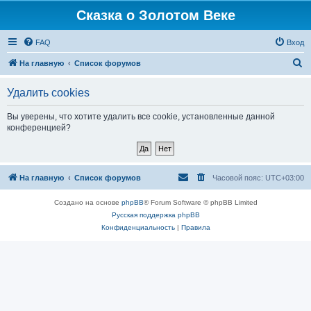
Сказка о Золотом Веке
FAQ
Вход
П
На главную
Список форумов
о
Удалить cookies
и
с
Вы уверены, что хотите удалить все cookie, установленные данной
конференцией?
к
На главную
Список форумов
Часовой пояс:
UTC+03:00
Создано на основе
phpBB
® Forum Software © phpBB Limited
Русская поддержка phpBB
Конфиденциальность
|
Правила