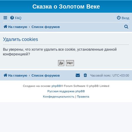
Сказка о Золотом Веке
FAQ
Вход
П
На главную
Список форумов
о
Удалить cookies
и
с
Вы уверены, что хотите удалить все cookie, установленные данной
конференцией?
к
На главную
Список форумов
Часовой пояс:
UTC+03:00
Создано на основе
phpBB
® Forum Software © phpBB Limited
Русская поддержка phpBB
Конфиденциальность
|
Правила