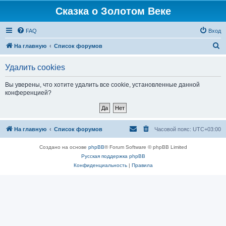
Сказка о Золотом Веке
FAQ
Вход
П
На главную
Список форумов
о
Удалить cookies
и
с
Вы уверены, что хотите удалить все cookie, установленные данной
конференцией?
к
На главную
Список форумов
Часовой пояс:
UTC+03:00
Создано на основе
phpBB
® Forum Software © phpBB Limited
Русская поддержка phpBB
Конфиденциальность
|
Правила