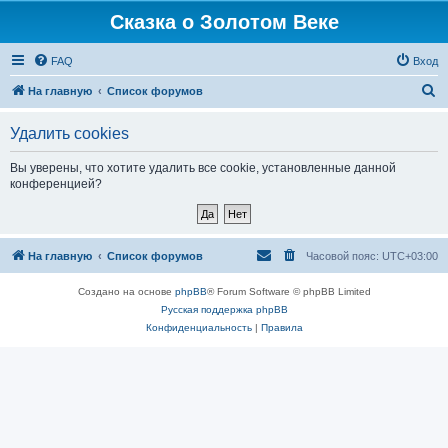
Сказка о Золотом Веке
FAQ
Вход
П
На главную
Список форумов
о
Удалить cookies
и
с
Вы уверены, что хотите удалить все cookie, установленные данной
конференцией?
к
На главную
Список форумов
Часовой пояс:
UTC+03:00
Создано на основе
phpBB
® Forum Software © phpBB Limited
Русская поддержка phpBB
Конфиденциальность
|
Правила