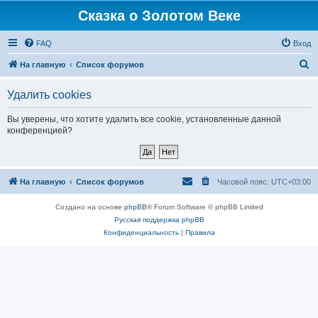
Сказка о Золотом Веке
FAQ
Вход
П
На главную
Список форумов
о
Удалить cookies
и
с
Вы уверены, что хотите удалить все cookie, установленные данной
конференцией?
к
На главную
Список форумов
Часовой пояс:
UTC+03:00
Создано на основе
phpBB
® Forum Software © phpBB Limited
Русская поддержка phpBB
Конфиденциальность
|
Правила