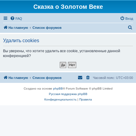
Сказка о Золотом Веке
FAQ
Вход
П
На главную
Список форумов
о
Удалить cookies
и
с
Вы уверены, что хотите удалить все cookie, установленные данной
конференцией?
к
На главную
Список форумов
Часовой пояс:
UTC+03:00
Создано на основе
phpBB
® Forum Software © phpBB Limited
Русская поддержка phpBB
Конфиденциальность
|
Правила