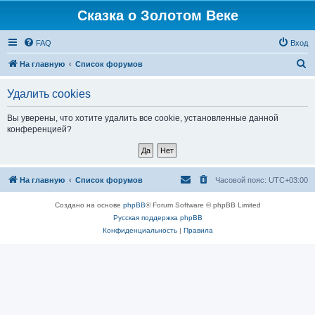
Сказка о Золотом Веке
FAQ
Вход
П
На главную
Список форумов
о
Удалить cookies
и
с
Вы уверены, что хотите удалить все cookie, установленные данной
конференцией?
к
На главную
Список форумов
Часовой пояс:
UTC+03:00
Создано на основе
phpBB
® Forum Software © phpBB Limited
Русская поддержка phpBB
Конфиденциальность
|
Правила