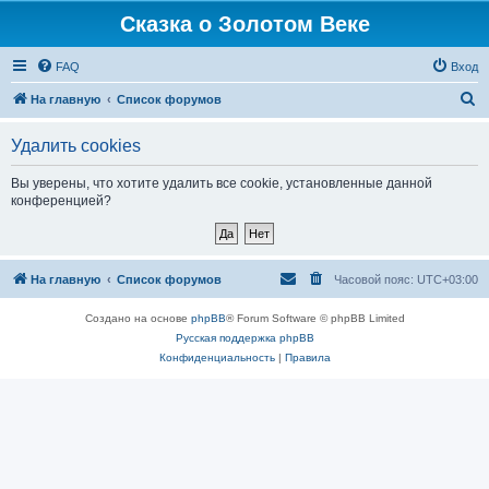
Сказка о Золотом Веке
FAQ
Вход
П
На главную
Список форумов
о
Удалить cookies
и
с
Вы уверены, что хотите удалить все cookie, установленные данной
конференцией?
к
На главную
Список форумов
Часовой пояс:
UTC+03:00
Создано на основе
phpBB
® Forum Software © phpBB Limited
Русская поддержка phpBB
Конфиденциальность
|
Правила