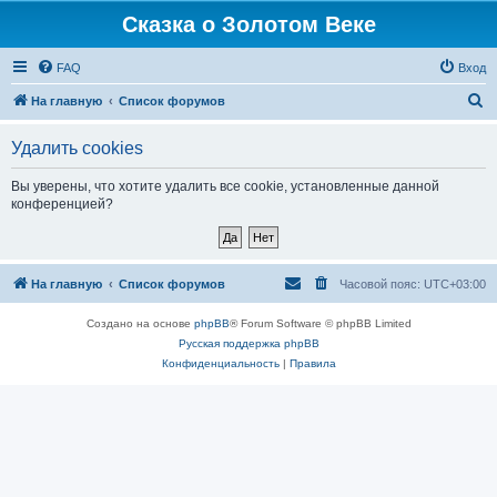
Сказка о Золотом Веке
FAQ
Вход
П
На главную
Список форумов
о
Удалить cookies
и
с
Вы уверены, что хотите удалить все cookie, установленные данной
конференцией?
к
На главную
Список форумов
Часовой пояс:
UTC+03:00
Создано на основе
phpBB
® Forum Software © phpBB Limited
Русская поддержка phpBB
Конфиденциальность
|
Правила