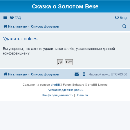
Сказка о Золотом Веке
FAQ
Вход
П
На главную
Список форумов
о
Удалить cookies
и
с
Вы уверены, что хотите удалить все cookie, установленные данной
конференцией?
к
На главную
Список форумов
Часовой пояс:
UTC+03:00
Создано на основе
phpBB
® Forum Software © phpBB Limited
Русская поддержка phpBB
Конфиденциальность
|
Правила