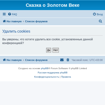
Сказка о Золотом Веке
FAQ
Вход
П
На главную
Список форумов
о
Удалить cookies
и
с
Вы уверены, что хотите удалить все cookie, установленные данной
конференцией?
к
На главную
Список форумов
Часовой пояс:
UTC+03:00
Создано на основе
phpBB
® Forum Software © phpBB Limited
Русская поддержка phpBB
Конфиденциальность
|
Правила