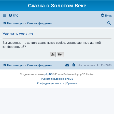
Сказка о Золотом Веке
FAQ
Вход
П
На главную
Список форумов
о
Удалить cookies
и
с
Вы уверены, что хотите удалить все cookie, установленные данной
конференцией?
к
На главную
Список форумов
Часовой пояс:
UTC+03:00
Создано на основе
phpBB
® Forum Software © phpBB Limited
Русская поддержка phpBB
Конфиденциальность
|
Правила