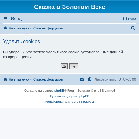
Сказка о Золотом Веке
FAQ
Вход
П
На главную
Список форумов
о
Удалить cookies
и
с
Вы уверены, что хотите удалить все cookie, установленные данной
конференцией?
к
На главную
Список форумов
Часовой пояс:
UTC+03:00
Создано на основе
phpBB
® Forum Software © phpBB Limited
Русская поддержка phpBB
Конфиденциальность
|
Правила