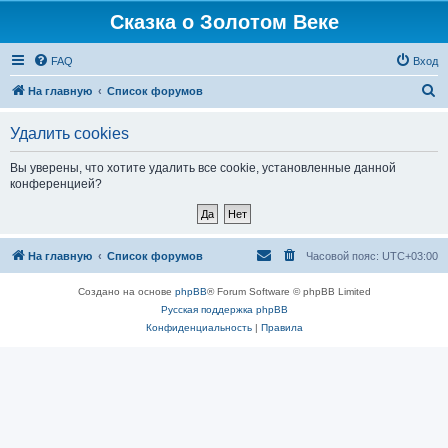
Сказка о Золотом Веке
FAQ
Вход
П
На главную
Список форумов
о
Удалить cookies
и
с
Вы уверены, что хотите удалить все cookie, установленные данной
конференцией?
к
На главную
Список форумов
Часовой пояс:
UTC+03:00
Создано на основе
phpBB
® Forum Software © phpBB Limited
Русская поддержка phpBB
Конфиденциальность
|
Правила