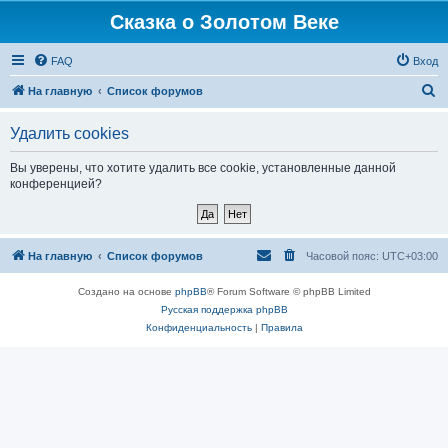
Сказка о Золотом Веке
FAQ
Вход
П
На главную
Список форумов
о
Удалить cookies
и
с
Вы уверены, что хотите удалить все cookie, установленные данной
конференцией?
к
На главную
Список форумов
Часовой пояс:
UTC+03:00
Создано на основе
phpBB
® Forum Software © phpBB Limited
Русская поддержка phpBB
Конфиденциальность
|
Правила