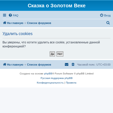
Сказка о Золотом Веке
FAQ
Вход
П
На главную
Список форумов
о
Удалить cookies
и
с
Вы уверены, что хотите удалить все cookie, установленные данной
конференцией?
к
На главную
Список форумов
Часовой пояс:
UTC+03:00
Создано на основе
phpBB
® Forum Software © phpBB Limited
Русская поддержка phpBB
Конфиденциальность
|
Правила