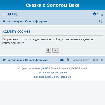
Сказка о Золотом Веке
FAQ
Вход
П
На главную
Список форумов
о
Удалить cookies
и
с
Вы уверены, что хотите удалить все cookie, установленные данной
конференцией?
к
На главную
Список форумов
Часовой пояс:
UTC+03:00
Создано на основе
phpBB
® Forum Software © phpBB Limited
Русская поддержка phpBB
Конфиденциальность
|
Правила