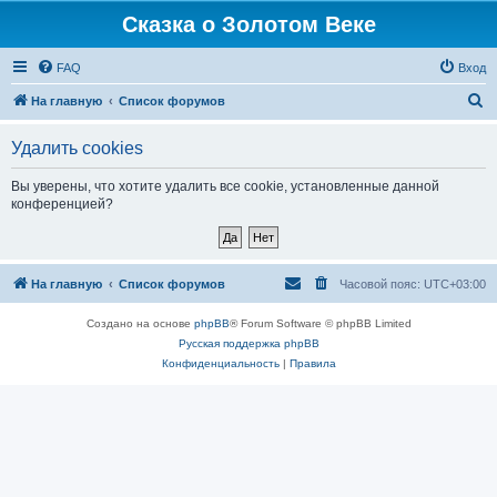
Сказка о Золотом Веке
FAQ
Вход
П
На главную
Список форумов
о
Удалить cookies
и
с
Вы уверены, что хотите удалить все cookie, установленные данной
конференцией?
к
На главную
Список форумов
Часовой пояс:
UTC+03:00
Создано на основе
phpBB
® Forum Software © phpBB Limited
Русская поддержка phpBB
Конфиденциальность
|
Правила