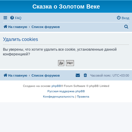
Сказка о Золотом Веке
FAQ
Вход
П
На главную
Список форумов
о
Удалить cookies
и
с
Вы уверены, что хотите удалить все cookie, установленные данной
конференцией?
к
На главную
Список форумов
Часовой пояс:
UTC+03:00
Создано на основе
phpBB
® Forum Software © phpBB Limited
Русская поддержка phpBB
Конфиденциальность
|
Правила