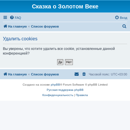
Сказка о Золотом Веке
FAQ
Вход
П
На главную
Список форумов
о
Удалить cookies
и
с
Вы уверены, что хотите удалить все cookie, установленные данной
конференцией?
к
На главную
Список форумов
Часовой пояс:
UTC+03:00
Создано на основе
phpBB
® Forum Software © phpBB Limited
Русская поддержка phpBB
Конфиденциальность
|
Правила