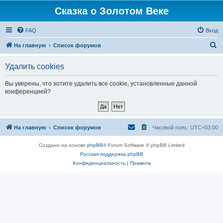
Сказка о Золотом Веке
FAQ
Вход
П
На главную
Список форумов
о
Удалить cookies
и
с
Вы уверены, что хотите удалить все cookie, установленные данной
конференцией?
к
На главную
Список форумов
Часовой пояс:
UTC+03:00
Создано на основе
phpBB
® Forum Software © phpBB Limited
Русская поддержка phpBB
Конфиденциальность
|
Правила