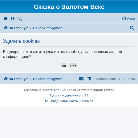
Сказка о Золотом Веке
FAQ
Вход
П
На главную
Список форумов
о
Удалить cookies
и
с
Вы уверены, что хотите удалить все cookie, установленные данной
конференцией?
к
На главную
Список форумов
Часовой пояс:
UTC+03:00
Создано на основе
phpBB
® Forum Software © phpBB Limited
Русская поддержка phpBB
Конфиденциальность
|
Правила