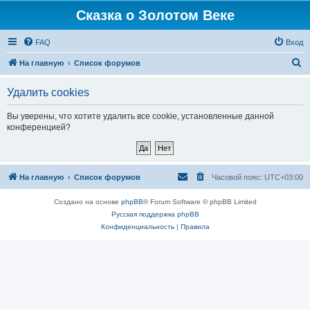
Сказка о Золотом Веке
FAQ
Вход
П
На главную
Список форумов
о
Удалить cookies
и
с
Вы уверены, что хотите удалить все cookie, установленные данной
конференцией?
к
На главную
Список форумов
Часовой пояс:
UTC+03:00
Создано на основе
phpBB
® Forum Software © phpBB Limited
Русская поддержка phpBB
Конфиденциальность
|
Правила