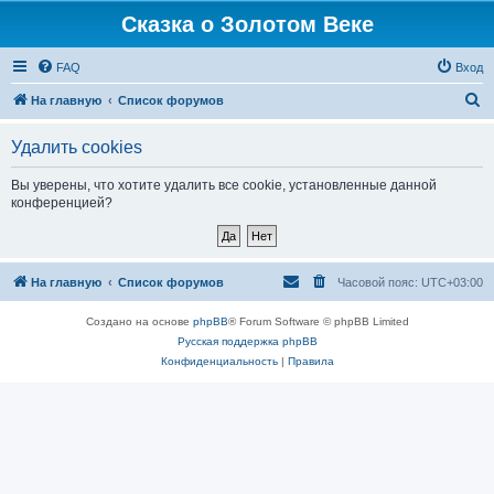
Сказка о Золотом Веке
FAQ
Вход
П
На главную
Список форумов
о
Удалить cookies
и
с
Вы уверены, что хотите удалить все cookie, установленные данной
конференцией?
к
На главную
Список форумов
Часовой пояс:
UTC+03:00
Создано на основе
phpBB
® Forum Software © phpBB Limited
Русская поддержка phpBB
Конфиденциальность
|
Правила