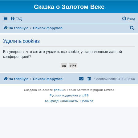
Сказка о Золотом Веке
FAQ
Вход
П
На главную
Список форумов
о
Удалить cookies
и
с
Вы уверены, что хотите удалить все cookie, установленные данной
конференцией?
к
На главную
Список форумов
Часовой пояс:
UTC+03:00
Создано на основе
phpBB
® Forum Software © phpBB Limited
Русская поддержка phpBB
Конфиденциальность
|
Правила