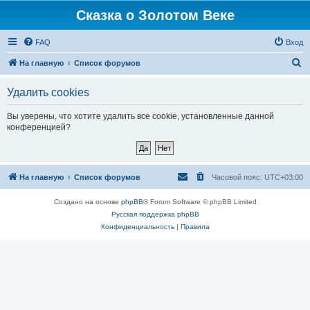
Сказка о Золотом Веке
FAQ
Вход
П
На главную
Список форумов
о
Удалить cookies
и
с
Вы уверены, что хотите удалить все cookie, установленные данной
конференцией?
к
На главную
Список форумов
Часовой пояс:
UTC+03:00
Создано на основе
phpBB
® Forum Software © phpBB Limited
Русская поддержка phpBB
Конфиденциальность
|
Правила