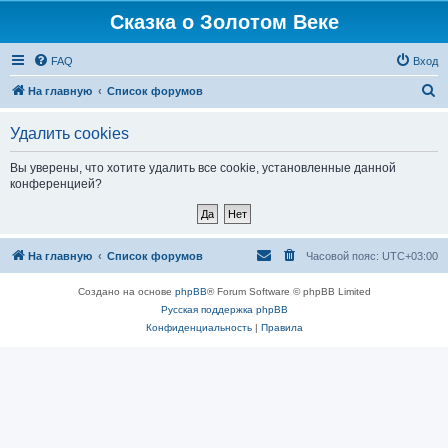
Сказка о Золотом Веке
FAQ
Вход
П
На главную
Список форумов
о
Удалить cookies
и
с
Вы уверены, что хотите удалить все cookie, установленные данной
конференцией?
к
На главную
Список форумов
Часовой пояс:
UTC+03:00
Создано на основе
phpBB
® Forum Software © phpBB Limited
Русская поддержка phpBB
Конфиденциальность
|
Правила