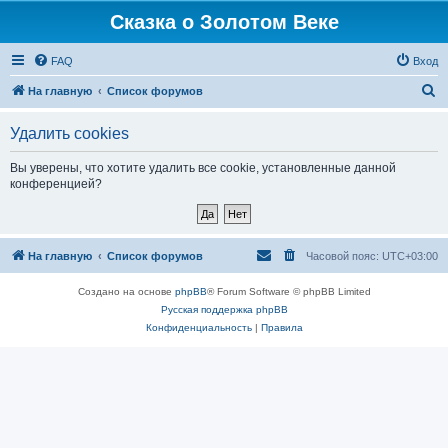
Сказка о Золотом Веке
FAQ
Вход
П
На главную
Список форумов
о
Удалить cookies
и
с
Вы уверены, что хотите удалить все cookie, установленные данной
конференцией?
к
На главную
Список форумов
Часовой пояс:
UTC+03:00
Создано на основе
phpBB
® Forum Software © phpBB Limited
Русская поддержка phpBB
Конфиденциальность
|
Правила