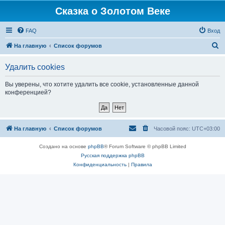
Сказка о Золотом Веке
FAQ
Вход
П
На главную
Список форумов
о
Удалить cookies
и
с
Вы уверены, что хотите удалить все cookie, установленные данной
конференцией?
к
На главную
Список форумов
Часовой пояс:
UTC+03:00
Создано на основе
phpBB
® Forum Software © phpBB Limited
Русская поддержка phpBB
Конфиденциальность
|
Правила