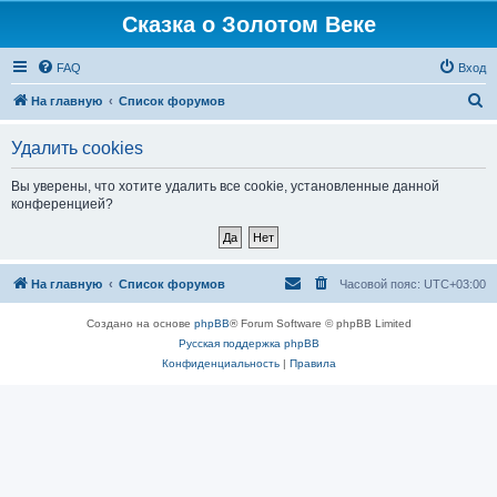
Сказка о Золотом Веке
FAQ
Вход
П
На главную
Список форумов
о
Удалить cookies
и
с
Вы уверены, что хотите удалить все cookie, установленные данной
конференцией?
к
На главную
Список форумов
Часовой пояс:
UTC+03:00
Создано на основе
phpBB
® Forum Software © phpBB Limited
Русская поддержка phpBB
Конфиденциальность
|
Правила