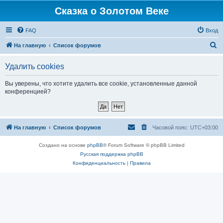
Сказка о Золотом Веке
FAQ
Вход
П
На главную
Список форумов
о
Удалить cookies
и
с
Вы уверены, что хотите удалить все cookie, установленные данной
конференцией?
к
На главную
Список форумов
Часовой пояс:
UTC+03:00
Создано на основе
phpBB
® Forum Software © phpBB Limited
Русская поддержка phpBB
Конфиденциальность
|
Правила