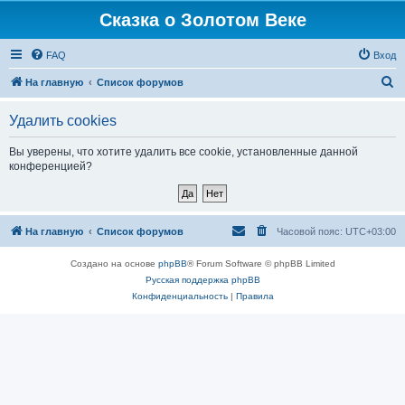
Сказка о Золотом Веке
FAQ
Вход
П
На главную
Список форумов
о
Удалить cookies
и
с
Вы уверены, что хотите удалить все cookie, установленные данной
конференцией?
к
На главную
Список форумов
Часовой пояс:
UTC+03:00
Создано на основе
phpBB
® Forum Software © phpBB Limited
Русская поддержка phpBB
Конфиденциальность
|
Правила