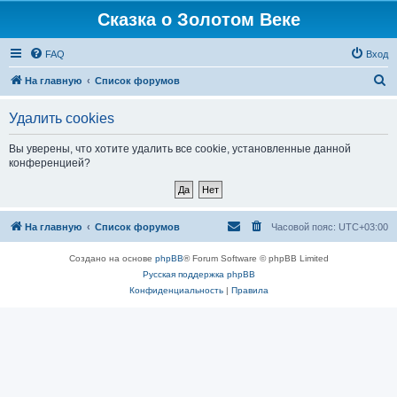
Сказка о Золотом Веке
FAQ
Вход
П
На главную
Список форумов
о
Удалить cookies
и
с
Вы уверены, что хотите удалить все cookie, установленные данной
конференцией?
к
На главную
Список форумов
Часовой пояс:
UTC+03:00
Создано на основе
phpBB
® Forum Software © phpBB Limited
Русская поддержка phpBB
Конфиденциальность
|
Правила