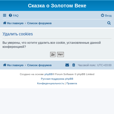
Сказка о Золотом Веке
FAQ
Вход
П
На главную
Список форумов
о
Удалить cookies
и
с
Вы уверены, что хотите удалить все cookie, установленные данной
конференцией?
к
На главную
Список форумов
Часовой пояс:
UTC+03:00
Создано на основе
phpBB
® Forum Software © phpBB Limited
Русская поддержка phpBB
Конфиденциальность
|
Правила