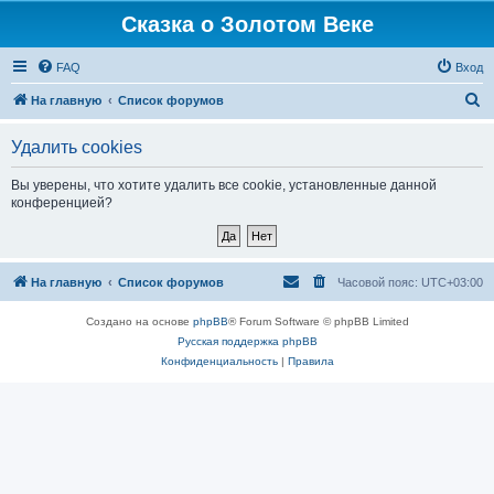
Сказка о Золотом Веке
FAQ
Вход
П
На главную
Список форумов
о
Удалить cookies
и
с
Вы уверены, что хотите удалить все cookie, установленные данной
конференцией?
к
На главную
Список форумов
Часовой пояс:
UTC+03:00
Создано на основе
phpBB
® Forum Software © phpBB Limited
Русская поддержка phpBB
Конфиденциальность
|
Правила