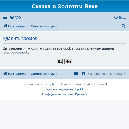
Сказка о Золотом Веке
FAQ
Вход
П
На главную
Список форумов
о
Удалить cookies
и
с
Вы уверены, что хотите удалить все cookie, установленные данной
конференцией?
к
На главную
Список форумов
Часовой пояс:
UTC+03:00
Создано на основе
phpBB
® Forum Software © phpBB Limited
Русская поддержка phpBB
Конфиденциальность
|
Правила