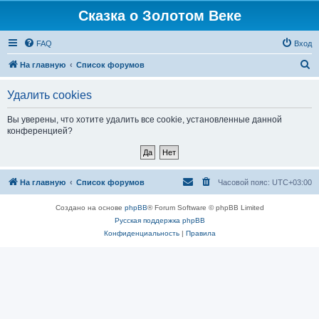
Сказка о Золотом Веке
FAQ
Вход
П
На главную
Список форумов
о
Удалить cookies
и
с
Вы уверены, что хотите удалить все cookie, установленные данной
конференцией?
к
На главную
Список форумов
Часовой пояс:
UTC+03:00
Создано на основе
phpBB
® Forum Software © phpBB Limited
Русская поддержка phpBB
Конфиденциальность
|
Правила