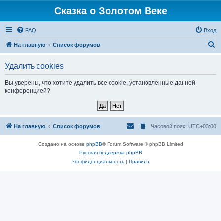
Сказка о Золотом Веке
FAQ
Вход
П
На главную
Список форумов
о
Удалить cookies
и
с
Вы уверены, что хотите удалить все cookie, установленные данной
конференцией?
к
На главную
Список форумов
Часовой пояс:
UTC+03:00
Создано на основе
phpBB
® Forum Software © phpBB Limited
Русская поддержка phpBB
Конфиденциальность
|
Правила