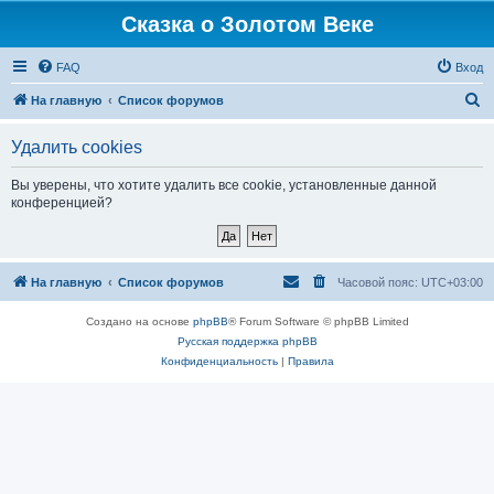
Сказка о Золотом Веке
FAQ
Вход
П
На главную
Список форумов
о
Удалить cookies
и
с
Вы уверены, что хотите удалить все cookie, установленные данной
конференцией?
к
На главную
Список форумов
Часовой пояс:
UTC+03:00
Создано на основе
phpBB
® Forum Software © phpBB Limited
Русская поддержка phpBB
Конфиденциальность
|
Правила