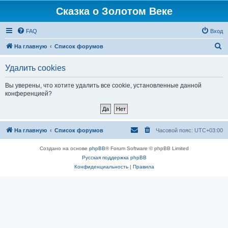
Сказка о Золотом Веке
FAQ
Вход
П
На главную
Список форумов
о
Удалить cookies
и
с
Вы уверены, что хотите удалить все cookie, установленные данной
конференцией?
к
На главную
Список форумов
Часовой пояс:
UTC+03:00
Создано на основе
phpBB
® Forum Software © phpBB Limited
Русская поддержка phpBB
Конфиденциальность
|
Правила