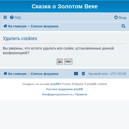
Сказка о Золотом Веке
FAQ
Вход
П
На главную
Список форумов
о
Удалить cookies
и
с
Вы уверены, что хотите удалить все cookie, установленные данной
конференцией?
к
На главную
Список форумов
Часовой пояс:
UTC+03:00
Создано на основе
phpBB
® Forum Software © phpBB Limited
Русская поддержка phpBB
Конфиденциальность
|
Правила