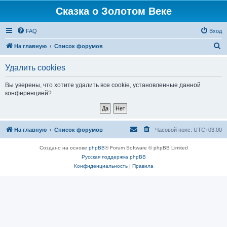
Сказка о Золотом Веке
FAQ
Вход
П
На главную
Список форумов
о
Удалить cookies
и
с
Вы уверены, что хотите удалить все cookie, установленные данной
конференцией?
к
На главную
Список форумов
Часовой пояс:
UTC+03:00
Создано на основе
phpBB
® Forum Software © phpBB Limited
Русская поддержка phpBB
Конфиденциальность
|
Правила