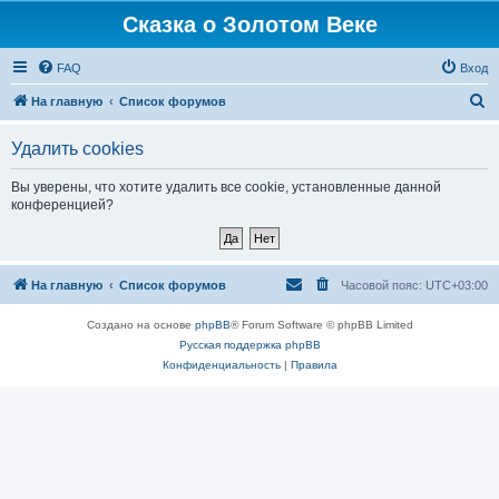
Сказка о Золотом Веке
FAQ
Вход
П
На главную
Список форумов
о
Удалить cookies
и
с
Вы уверены, что хотите удалить все cookie, установленные данной
конференцией?
к
На главную
Список форумов
Часовой пояс:
UTC+03:00
Создано на основе
phpBB
® Forum Software © phpBB Limited
Русская поддержка phpBB
Конфиденциальность
|
Правила