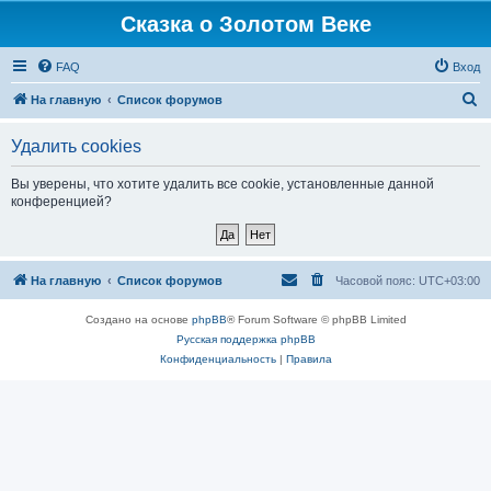
Сказка о Золотом Веке
FAQ
Вход
П
На главную
Список форумов
о
Удалить cookies
и
с
Вы уверены, что хотите удалить все cookie, установленные данной
конференцией?
к
На главную
Список форумов
Часовой пояс:
UTC+03:00
Создано на основе
phpBB
® Forum Software © phpBB Limited
Русская поддержка phpBB
Конфиденциальность
|
Правила