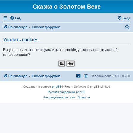
Сказка о Золотом Веке
FAQ
Вход
П
На главную
Список форумов
о
Удалить cookies
и
с
Вы уверены, что хотите удалить все cookie, установленные данной
конференцией?
к
На главную
Список форумов
Часовой пояс:
UTC+03:00
Создано на основе
phpBB
® Forum Software © phpBB Limited
Русская поддержка phpBB
Конфиденциальность
|
Правила