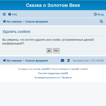
Сказка о Золотом Веке
FAQ
Вход
П
На главную
Список форумов
о
Удалить cookies
и
с
Вы уверены, что хотите удалить все cookie, установленные данной
конференцией?
к
На главную
Список форумов
Часовой пояс:
UTC+03:00
Создано на основе
phpBB
® Forum Software © phpBB Limited
Русская поддержка phpBB
Конфиденциальность
|
Правила