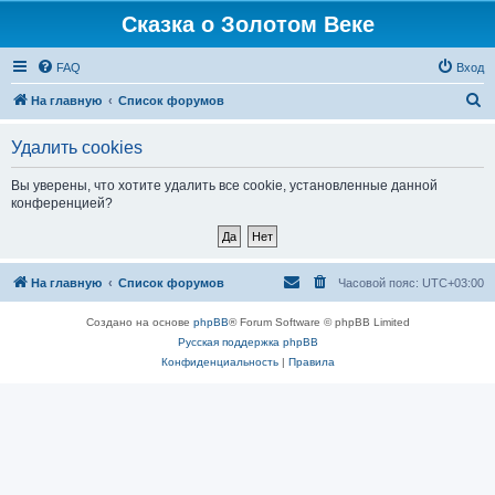
Сказка о Золотом Веке
FAQ
Вход
П
На главную
Список форумов
о
Удалить cookies
и
с
Вы уверены, что хотите удалить все cookie, установленные данной
конференцией?
к
На главную
Список форумов
Часовой пояс:
UTC+03:00
Создано на основе
phpBB
® Forum Software © phpBB Limited
Русская поддержка phpBB
Конфиденциальность
|
Правила