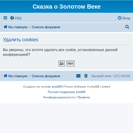
Сказка о Золотом Веке
FAQ
Вход
П
На главную
Список форумов
о
Удалить cookies
и
с
Вы уверены, что хотите удалить все cookie, установленные данной
конференцией?
к
На главную
Список форумов
Часовой пояс:
UTC+03:00
Создано на основе
phpBB
® Forum Software © phpBB Limited
Русская поддержка phpBB
Конфиденциальность
|
Правила