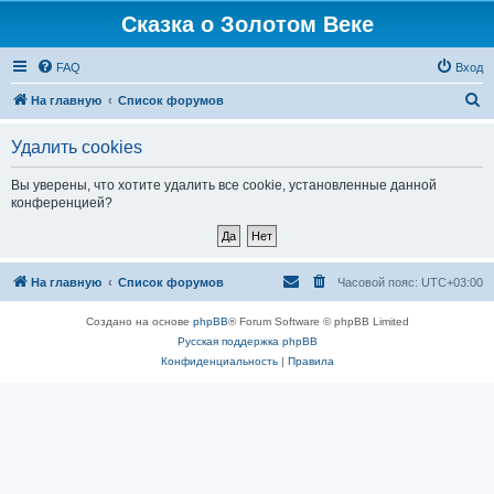
Сказка о Золотом Веке
FAQ
Вход
П
На главную
Список форумов
о
Удалить cookies
и
с
Вы уверены, что хотите удалить все cookie, установленные данной
конференцией?
к
На главную
Список форумов
Часовой пояс:
UTC+03:00
Создано на основе
phpBB
® Forum Software © phpBB Limited
Русская поддержка phpBB
Конфиденциальность
|
Правила