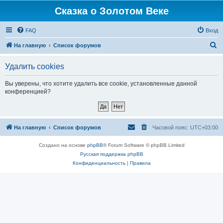
Сказка о Золотом Веке
FAQ
Вход
П
На главную
Список форумов
о
Удалить cookies
и
с
Вы уверены, что хотите удалить все cookie, установленные данной
конференцией?
к
На главную
Список форумов
Часовой пояс:
UTC+03:00
Создано на основе
phpBB
® Forum Software © phpBB Limited
Русская поддержка phpBB
Конфиденциальность
|
Правила